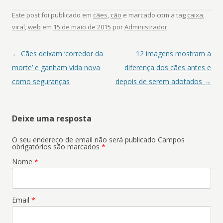
Este post foi publicado em
cães
,
cão
e marcado com a tag
caixa
,
viral
,
web
em
15 de maio de 2015
por
Administrador
.
Navegação de posts
←
Cães deixam ‘corredor da
12 imagens mostram a
morte’ e ganham vida nova
diferença dos cães antes e
como seguranças
depois de serem adotados
→
Deixe uma resposta
O seu endereço de email não será publicado
Campos
obrigatórios são marcados
*
Nome
*
Email
*