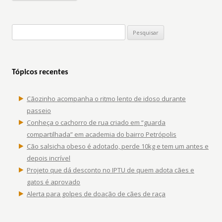
Pesquisar por:
Tópicos recentes
Cãozinho acompanha o ritmo lento de idoso durante
passeio
Conheça o cachorro de rua criado em “guarda
compartilhada” em academia do bairro Petrópolis
Cão salsicha obeso é adotado, perde 10kg e tem um antes e
depois incrível
Projeto que dá desconto no IPTU de quem adota cães e
gatos é aprovado
Alerta para golpes de doação de cães de raça