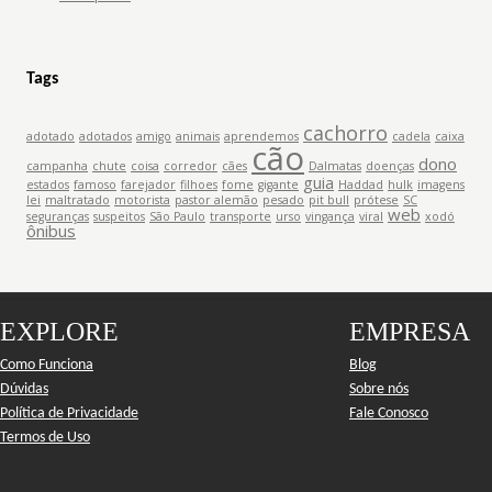
Tags
cachorro
adotado
adotados
amigo
animais
aprendemos
cadela
caixa
cão
dono
campanha
chute
coisa
corredor
cães
Dalmatas
doenças
guia
estados
famoso
farejador
filhoes
fome
gigante
Haddad
hulk
imagens
lei
maltratado
motorista
pastor alemão
pesado
pit bull
prótese
SC
web
seguranças
suspeitos
São Paulo
transporte
urso
vingança
viral
xodó
ônibus
EXPLORE
EMPRESA
Como Funciona
Blog
Dúvidas
Sobre nós
Política de Privacidade
Fale Conosco
Termos de Uso