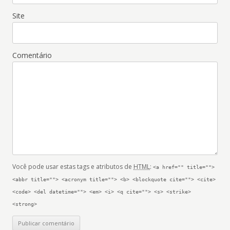
Site
Comentário
Você pode usar estas tags e atributos de
HTML
:
<a href="" title="">
<abbr title=""> <acronym title=""> <b> <blockquote cite=""> <cite>
<code> <del datetime=""> <em> <i> <q cite=""> <s> <strike>
<strong>