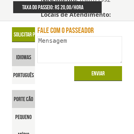
Taxa do passeio: R$ 20,00/hora
Locais de Atendimento:
Zona Sul
FALE COM O PASSEADOR
Olá! Meu nome é
Bianca e tenho 27
anos. Sou apaixonada
IDIOMAS
por peludos. Tenho 3
peludinhos, o Teddy,
Português
um pequenino Poodle,
a Sara e a Dara, duas
PORTE CÃO
viralatinhas amorosas
e brincalhonas. Estou
Pequeno
aqui para te ajudar nos
momentos que não